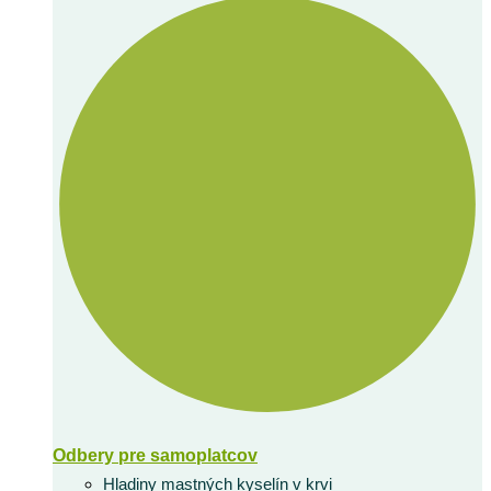
Odbery pre samoplatcov
Hladiny mastných kyselín v krvi